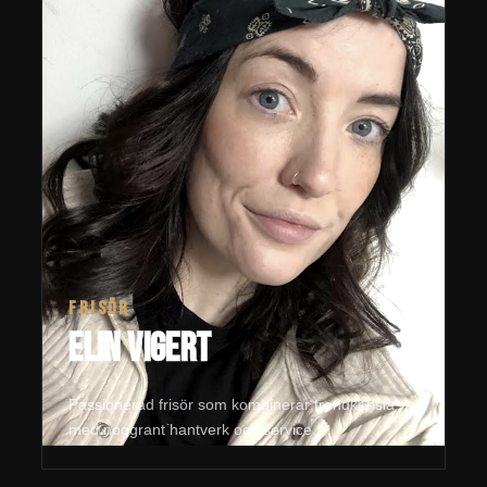
FRISÖR
Elin Vigert
Passionerad frisör som kombinerar trendkänsla
med noggrant hantverk och service.