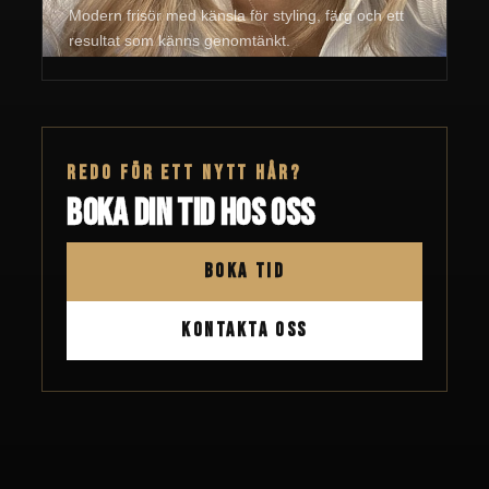
Modern frisör med känsla för styling, färg och ett
resultat som känns genomtänkt.
REDO FÖR ETT NYTT HÅR?
Boka din tid hos oss
BOKA TID
KONTAKTA OSS