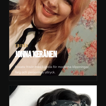
FRISÖR
Jonna Keränen
Kreativ frisör med känsla för moderna klippningar,
färg och personliga uttryck.