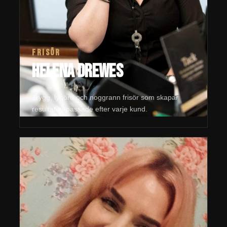
FRISÖR
Helena Drewes
Trygg, lyhörd och noggrann frisör som skapar
resultat anpassade efter varje kund.